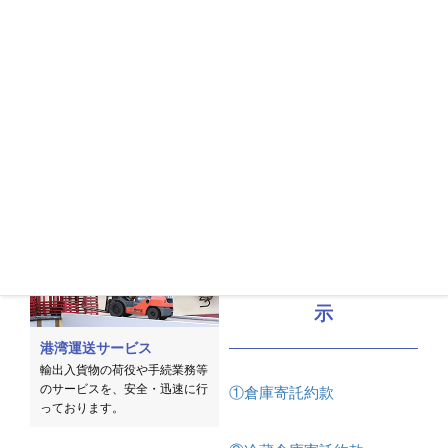
国内輸送・配送サービス
通関サービス
陸・海・空さまざまな輸配送ネ
迅速かつ的確な通関手続きで、
ットワークを構築し、迅速で確
お客様の大切な物品を安心・確
実な全国配送を行っており
実に届けることを実現しており
ます。
ます。
倉庫業法に基づく掲
示
港湾運送サービス
輸出入貨物の荷役や手続業務等
のサービスを、安全・迅速に行
①倉庫寄託約款
っており
ます。