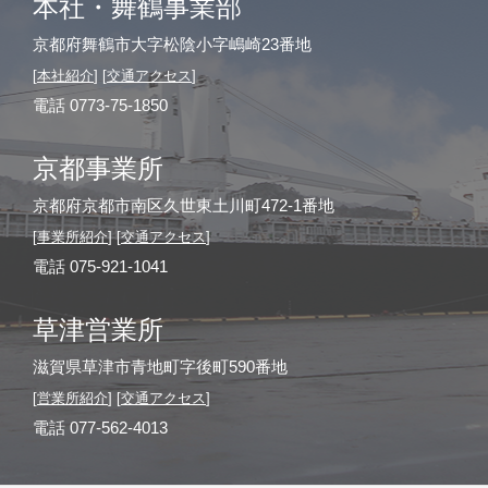
本社・舞鶴事業部
京都府舞鶴市大字松陰小字嶋崎23番地
[
本社紹介
] [
交通アクセス
]
電話 0773-75-1850
京都事業所
京都府京都市南区久世東土川町472-1番地
[
事業所紹介
] [
交通アクセス
]
電話 075-921-1041
草津営業所
滋賀県草津市青地町字後町590番地
[
営業所紹介
]
[
交通アクセス
]
電話 077-562-4013